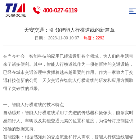
网
400-027-6119
站
智
天安交通：引 领智能人行横道线的新篇章
能
交
日期： 2023-11-09 10:07
热度：2292
导
交
通
交
航
在当今社会，智能科技的应用已经渗透到各个领域，为人们的生活带
通
标
通
智
来了诸多便利。其中，智能人行横道线作为一项创新性的交通设施，
已经在城市交通管理中发挥着越来越重要的作用。作为一家致力于交
志
杆
能
关
通科技创新的公司，天安交通在智能人行横道线的研发和应用方面取
牌
件
路
于
新
得了突破性的成果。
灯
我
闻
联
一、智能人行横道线的技术特点
们
资
系
返
自动感知：智能人行横道线采用了先进的传感器和摄像头，能够实时
感知行人、车辆以及其他交通元素的位置和速度，为信号灯控制提供
讯
我
回
准确的数据支持。
们
首
智能控制：根据感知到的交通流量和行人需求，智能人行横道线能够