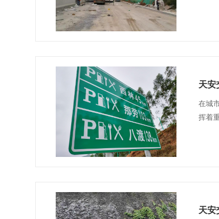
天安
在城
挥着
天安