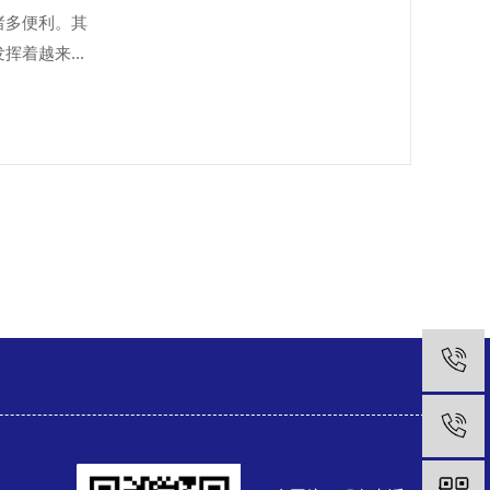
诸多便利。其
着越来...